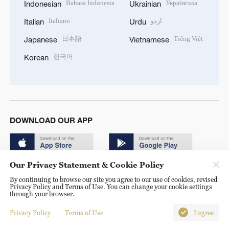
Bahasa Indonesia
Українська
Indonesian
Ukrainian
Italiano
اردو
Italian
Urdu
日本語
Tiếng Việt
Japanese
Vietnamese
한국어
Korean
DOWNLOAD OUR APP
Our Privacy Statement & Cookie Policy
By continuing to browse our site you agree to our use of cookies, revised
Privacy Policy and Terms of Use. You can change your cookie settings
through your browser.
© China Radio International.CRI. All Rights Reserved. 16A
Shijingshan Road, Beijing, China. 100040
Privacy Policy
Terms of Use
I agree