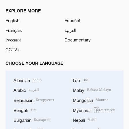
EXPLORE MORE
English
Español
Français
العربية
Русский
Documentary
CCTV+
CHOOSE YOUR LANGUAGE
Shqip
ລາວ
Albanian
Lao
العربية
Bahasa Melayu
Arabic
Malay
Беларуская
Монгол
Belarusian
Mongolian
বাংলা
မြန်မာဘာသာ
Bengali
Myanmar
Български
नेपाली
Bulgarian
Nepali