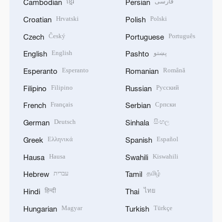
ខ្មែរ
فارسی
Cambodian
Persian
Hrvatski
Polski
Croatian
Polish
Český
Português
Czech
Portuguese
English
پښتو
English
Pashto
Esperanto
Română
Esperanto
Romanian
Filipino
Русский
Filipino
Russian
Français
Српски
French
Serbian
Deutsch
සිංහල
German
Sinhala
Ελληνικά
Español
Greek
Spanish
Hausa
Kiswahili
Hausa
Swahili
עברית
தமிழ்
Hebrew
Tamil
हिन्दी
ไทย
Hindi
Thai
Magyar
Türkçe
Hungarian
Turkish