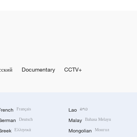
сский
Documentary
CCTV+
French
Français
Lao
ລາວ
German
Deutsch
Malay
Bahasa Melayu
Greek
Ελληνικά
Mongolian
Монгол