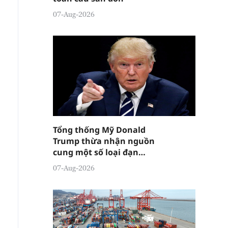
07-Aug-2026
Tổng thống Mỹ Donald
Trump thừa nhận nguồn
cung một số loại đạn
dược đang "tương đối
07-Aug-2026
căng thẳng"