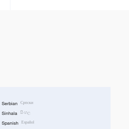
tộc Thái Tây Song Bản Nạp, tỉnh
Vân Nam, Trung Quốc
Serbian
Српски
Sinhala
සිංහල
Spanish
Español