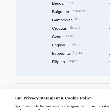
Bengali
বাংলা
Bulgarian
Български
Cambodian
ខ្មែរ
Croatian
Hrvatski
Czech
Český
English
English
Esperanto
Esperanto
Filipino
Filipino
DOWNLOAD OUR APP
Our Privacy Statement & Cookie Policy
By continuing to browse our site you agree to our use of cooki