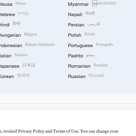
Hausa
Hausa
Myanmar
မြန်မာဘာသာ
Hebrew
עברית
Nepali
नेपाली
Hindi
हिन्दी
Persian
فارسی
Hungarian
Magyar
Polish
Polski
Indonesian
Bahasa Indonesia
Portuguese
Português
Italian
Italiano
Pashto
پښتو
Japanese
日本語
Romanian
Română
Korean
한국어
Russian
Русский
es, revised Privacy Policy and Terms of Use. You can change your