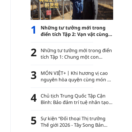
1
Những tư tưởng mới trong
điển tích Tập 2: Vạn vật cùng
phát triển
2
Những tư tưởng mới trong điển
tích Tập 1: Chung một con
đường
3
MÓN VIỆT+丨Khi hương vị cao
nguyên hòa quyện cùng món ăn
Việt Nam……
4
Chủ tịch Trung Quốc Tập Cận
Bình: Bảo đảm trí tuệ nhân tạo
luôn nằm trong sự kiểm soát
của nhân loại
5
Sự kiện “Đối thoại Thị trưởng
Thế giới 2026 - Tây Song Bản
Nạp” diễn ra tại châu tự trị dân