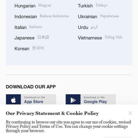
Magyar
Türkçe
Hungarian
Turkish
Bahasa Indonesia
Українська
Indonesian
Ukrainian
Italiano
اردو
Italian
Urdu
日本語
Tiếng Việt
Japanese
Vietnamese
한국어
Korean
DOWNLOAD OUR APP
Our Privacy Statement & Cookie Policy
By continuing to browse our site you agree to our use of cookies, revised
Privacy Policy and Terms of Use. You can change your cookie settings
through your browser.
© China Radio International.CRI. All Rights Reserved. 16A