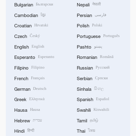
Български
नेपाली
Bulgarian
Nepali
ខ្មែរ
فارسی
Cambodian
Persian
Hrvatski
Polski
Croatian
Polish
Český
Português
Czech
Portuguese
English
پښتو
English
Pashto
Esperanto
Română
Esperanto
Romanian
Filipino
Русский
Filipino
Russian
Français
Српски
French
Serbian
Deutsch
සිංහල
German
Sinhala
Ελληνικά
Español
Greek
Spanish
Hausa
Kiswahili
Hausa
Swahili
עברית
தமிழ்
Hebrew
Tamil
हिन्दी
ไทย
Hindi
Thai