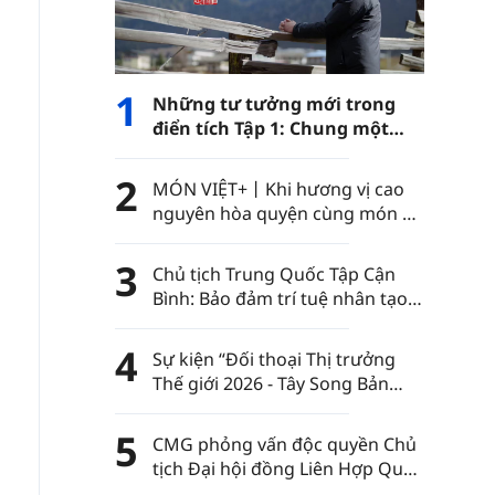
1
Những tư tưởng mới trong
điển tích Tập 1: Chung một
con đường
2
MÓN VIỆT+丨Khi hương vị cao
nguyên hòa quyện cùng món ăn
Việt Nam……
3
Chủ tịch Trung Quốc Tập Cận
Bình: Bảo đảm trí tuệ nhân tạo
luôn nằm trong sự kiểm soát
của nhân loại
4
Sự kiện “Đối thoại Thị trưởng
Thế giới 2026 - Tây Song Bản
Nạp” diễn ra tại châu tự trị dân
tộc Thái Tây Song Bản Nạp, tỉnh
5
CMG phỏng vấn độc quyền Chủ
Vân Nam, Trung Quốc
tịch Đại hội đồng Liên Hợp Quốc
khóa 80