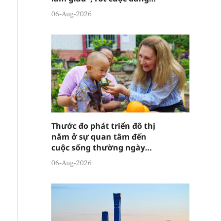
đánh lừa ai?
06-Aug-2026
Thước đo phát triển đô thị
nằm ở sự quan tâm đến
cuộc sống thường ngày
của người dân
06-Aug-2026