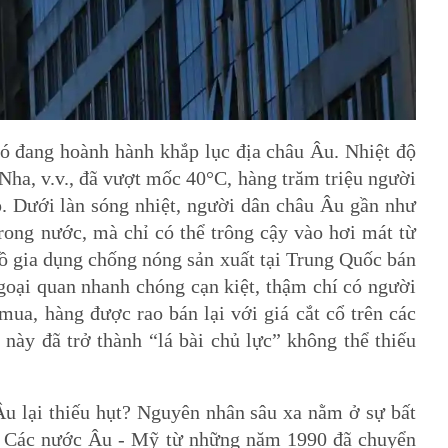
có đang hoành hành khắp lục địa châu Âu. Nhiệt độ
Nha, v.v., đã vượt mốc 40°C, hàng trăm triệu người
. Dưới làn sóng nhiệt, người dân châu Âu gần như
rong nước, mà chỉ có thể trông cậy vào hơi mát từ
ồ gia dụng chống nóng sản xuất tại Trung Quốc bán
goại quan nhanh chóng cạn kiệt, thậm chí có người
mua, hàng được rao bán lại với giá cắt cổ trên các
này đã trở thành “lá bài chủ lực” không thể thiếu
Âu lại thiếu hụt? Nguyên nhân sâu xa nằm ở sự bất
u. Các nước Âu - Mỹ từ những năm 1990 đã chuyển