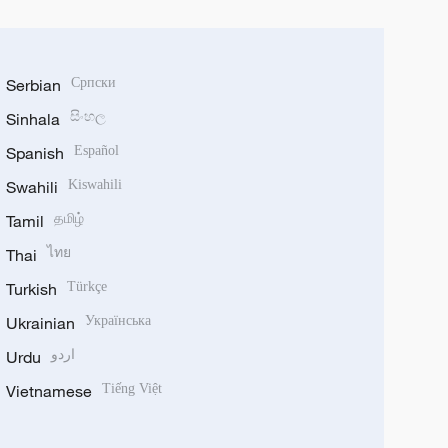
Serbian
Српски
Sinhala
සිංහල
Spanish
Español
Swahili
Kiswahili
Tamil
தமிழ்
Thai
ไทย
Turkish
Türkçe
Ukrainian
Українська
Urdu
اردو
Vietnamese
Tiếng Việt