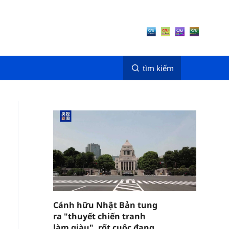
tìm kiếm
Cánh hữu Nhật Bản tung
ra "thuyết chiến tranh
làm giàu", rốt cuộc đang