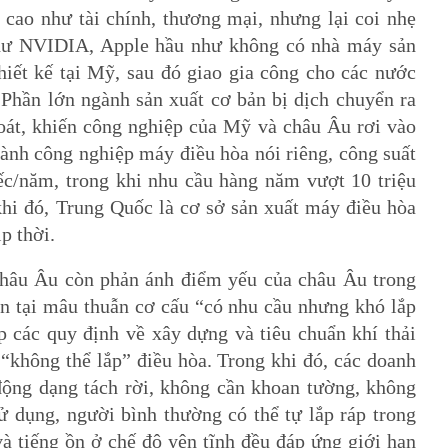
g cao như tài chính, thương mại, nhưng lại coi nhẹ
như NVIDIA, Apple hầu như không có nhà máy sản
hiết kế tại Mỹ, sau đó giao gia công cho các nước
 Phần lớn ngành sản xuất cơ bản bị dịch chuyển ra
hoát, khiến công nghiệp của Mỹ và châu Âu rơi vào
ành công nghiệp máy điều hòa nói riêng, công suất
iếc/năm, trong khi nhu cầu hàng năm vượt 10 triệu
 khi đó, Trung Quốc là cơ sở sản xuất máy điều hòa
p thời.
hâu Âu còn phản ánh điểm yếu của châu Âu trong
n tại mâu thuẫn cơ cấu “có nhu cầu nhưng khó lắp
p các quy định về xây dựng và tiêu chuẩn khí thải
“không thể lắp” điều hòa. Trong khi đó, các doanh
động dạng tách rời, không cần khoan tường, không
sử dụng, người bình thường có thể tự lắp ráp trong
 tiếng ồn ở chế độ yên tĩnh đều đáp ứng giới hạn