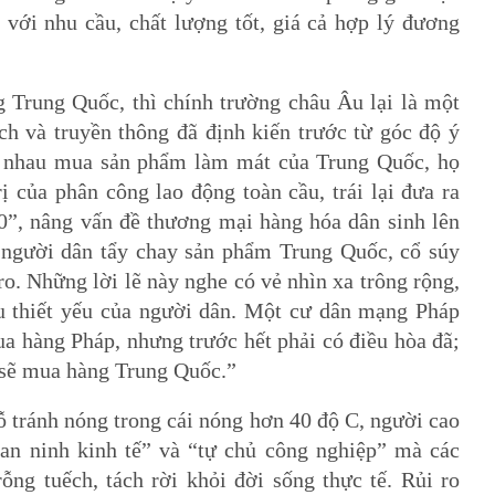
với nhu cầu, chất lượng tốt, giá cả hợp lý đương
 Trung Quốc, thì chính trường châu Âu lại là một
ch và truyền thông đã định kiến trước từ góc độ ý
ua nhau mua sản phẩm làm mát của Trung Quốc, họ
của phân công lao động toàn cầu, trái lại đưa ra
0”, nâng vấn đề thương mại hàng hóa dân sinh lên
 người dân tẩy chay sản phẩm Trung Quốc, cổ súy
o. Những lời lẽ này nghe có vẻ nhìn xa trông rộng,
ầu thiết yếu của người dân. Một cư dân mạng Pháp
ua hàng Pháp, nhưng trước hết phải có điều hòa đã;
 sẽ mua hàng Trung Quốc.”
ỗ tránh nóng trong cái nóng hơn 40 độ C, người cao
 “an ninh kinh tế” và “tự chủ công nghiệp” mà các
ỗng tuếch, tách rời khỏi đời sống thực tế. Rủi ro