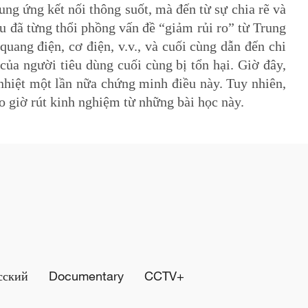
ng ứng kết nối thông suốt, mà đến từ sự chia rẽ và
u đã từng thổi phồng vấn đề “giảm rủi ro” từ Trung
uang điện, cơ điện, v.v., và cuối cùng dẫn đến chi
của người tiêu dùng cuối cùng bị tổn hại. Giờ đây,
hiệt một lần nữa chứng minh điều này. Tuy nhiên,
giờ rút kinh nghiệm từ những bài học này.
сский
Documentary
CCTV+