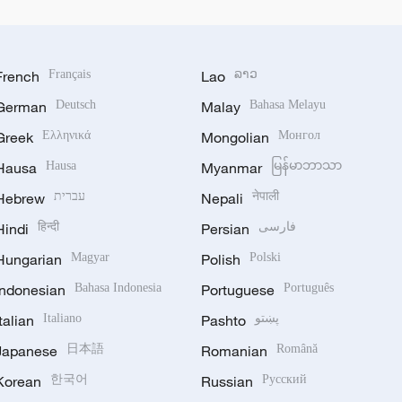
French
Français
Lao
ລາວ
German
Deutsch
Malay
Bahasa Melayu
Greek
Ελληνικά
Mongolian
Монгол
Hausa
Hausa
Myanmar
မြန်မာဘာသာ
Hebrew
עברית
Nepali
नेपाली
Hindi
हिन्दी
Persian
فارسی
Hungarian
Magyar
Polish
Polski
Indonesian
Bahasa Indonesia
Portuguese
Português
Italian
Italiano
Pashto
پښتو
Japanese
日本語
Romanian
Română
Korean
한국어
Russian
Русский