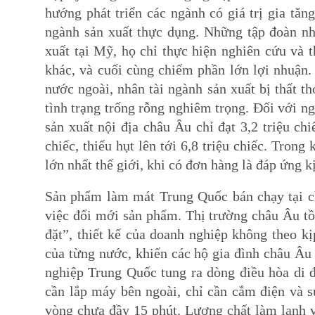
hướng phát triển các ngành có giá trị gia tăn
ngành sản xuất thực dụng. Những tập đoàn 
xuất tại Mỹ, họ chỉ thực hiện nghiên cứu và t
khác, và cuối cùng chiếm phần lớn lợi nhuận.
nước ngoài, nhân tài ngành sản xuất bị thất t
tình trạng trống rỗng nghiêm trọng. Đối với ng
sản xuất nội địa châu Âu chỉ đạt 3,2 triệu ch
chiếc, thiếu hụt lên tới 6,8 triệu chiếc. Trong
lớn nhất thế giới, khi có đơn hàng là đáp ứng kị
Sản phẩm làm mát Trung Quốc bán chạy tại c
việc đổi mới sản phẩm. Thị trường châu Âu tồ
đặt”, thiết kế của doanh nghiệp không theo kị
của từng nước, khiến các hộ gia đình châu Âu 
nghiệp Trung Quốc tung ra dòng điều hòa di 
cần lắp máy bên ngoài, chỉ cần cắm điện và 
vòng chưa đầy 15 phút. Lượng chất làm lạnh và