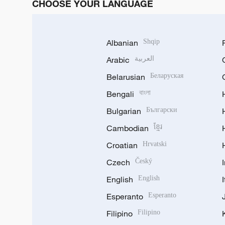
CHOOSE YOUR LANGUAGE
Albanian
Shqip
Arabic
العربية
Belarusian
Беларуская
Bengali
বাংলা
Bulgarian
Български
Cambodian
ខ្មែរ
Croatian
Hrvatski
Czech
Český
English
English
Esperanto
Esperanto
Filipino
Filipino