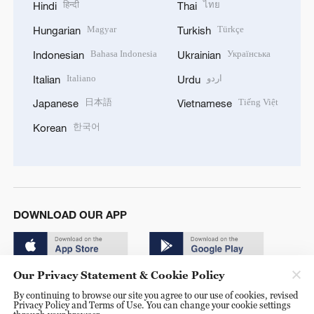
हिन्दी
ไทย
Hindi
Thai
Magyar
Türkçe
Hungarian
Turkish
Bahasa Indonesia
Українська
Indonesian
Ukrainian
Italiano
اردو
Italian
Urdu
日本語
Tiếng Việt
Japanese
Vietnamese
한국어
Korean
DOWNLOAD OUR APP
Our Privacy Statement & Cookie Policy
By continuing to browse our site you agree to our use of cookies, revised
Privacy Policy and Terms of Use. You can change your cookie settings