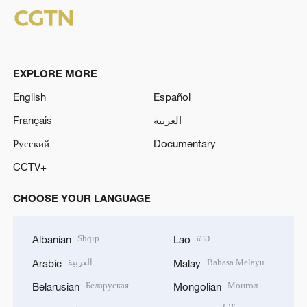
EXPLORE MORE
English
Español
Français
العربية
Русский
Documentary
CCTV+
CHOOSE YOUR LANGUAGE
Shqip
ລາວ
Albanian
Lao
العربية
Bahasa Melayu
Arabic
Malay
Беларуская
Монгол
Belarusian
Mongolian