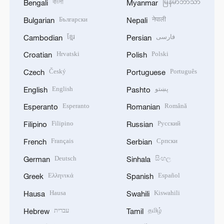
বাংলা
မြန်မာဘာသာ
Bengali
Myanmar
Български
नेपाली
Bulgarian
Nepali
ខ្មែរ
فارسی
Cambodian
Persian
Hrvatski
Polski
Croatian
Polish
Český
Português
Czech
Portuguese
English
پښتو
English
Pashto
Esperanto
Română
Esperanto
Romanian
Filipino
Русский
Filipino
Russian
Français
Српски
French
Serbian
Deutsch
සිංහල
German
Sinhala
Ελληνικά
Español
Greek
Spanish
Hausa
Kiswahili
Hausa
Swahili
עברית
தமிழ்
Hebrew
Tamil