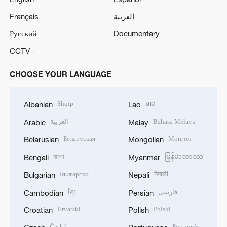
Français
العربية
Русский
Documentary
CCTV+
CHOOSE YOUR LANGUAGE
Shqip
ລາວ
Albanian
Lao
العربية
Bahasa Melayu
Arabic
Malay
Беларуская
Монгол
Belarusian
Mongolian
বাংলা
မြန်မာဘာသာ
Bengali
Myanmar
Български
नेपाली
Bulgarian
Nepali
ខ្មែរ
فارسی
Cambodian
Persian
Hrvatski
Polski
Croatian
Polish
Český
Português