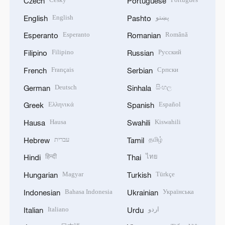
Czech
Portuguese
English
پښتو
English
Pashto
Esperanto
Română
Esperanto
Romanian
Filipino
Русский
Filipino
Russian
Français
Српски
French
Serbian
Deutsch
සිංහල
German
Sinhala
Ελληνικά
Español
Greek
Spanish
Hausa
Kiswahili
Hausa
Swahili
עברית
தமிழ்
Hebrew
Tamil
हिन्दी
ไทย
Hindi
Thai
Magyar
Türkçe
Hungarian
Turkish
Bahasa Indonesia
Українська
Indonesian
Ukrainian
Italiano
اردو
Italian
Urdu