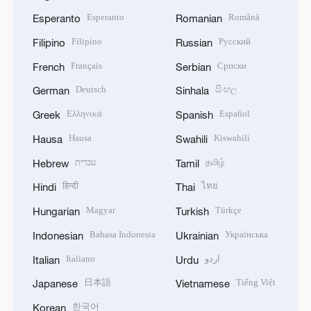
Esperanto
Română
Esperanto
Romanian
Filipino
Русский
Filipino
Russian
Français
Српски
French
Serbian
Deutsch
සිංහල
German
Sinhala
Ελληνικά
Español
Greek
Spanish
Hausa
Kiswahili
Hausa
Swahili
עברית
தமிழ்
Hebrew
Tamil
हिन्दी
ไทย
Hindi
Thai
Magyar
Türkçe
Hungarian
Turkish
Bahasa Indonesia
Українська
Indonesian
Ukrainian
Italiano
اردو
Italian
Urdu
日本語
Tiếng Việt
Japanese
Vietnamese
한국어
Korean