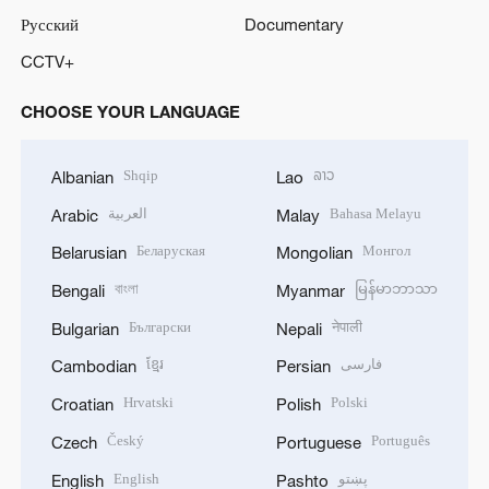
Русский
Documentary
CCTV+
CHOOSE YOUR LANGUAGE
Shqip
ລາວ
Albanian
Lao
العربية
Bahasa Melayu
Arabic
Malay
Беларуская
Монгол
Belarusian
Mongolian
বাংলা
မြန်မာဘာသာ
Bengali
Myanmar
Български
नेपाली
Bulgarian
Nepali
ខ្មែរ
فارسی
Cambodian
Persian
Hrvatski
Polski
Croatian
Polish
Český
Português
Czech
Portuguese
English
پښتو
English
Pashto