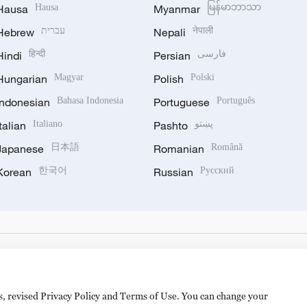
Hausa
Hausa
Myanmar
မြန်မာဘာသာ
Hebrew
עברית
Nepali
नेपाली
Hindi
हिन्दी
Persian
فارسی
Hungarian
Magyar
Polish
Polski
Indonesian
Bahasa Indonesia
Portuguese
Português
Italian
Italiano
Pashto
پښتو
Japanese
日本語
Romanian
Română
Korean
한국어
Russian
Русский
es, revised Privacy Policy and Terms of Use. You can change your