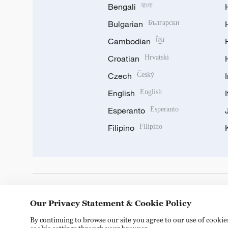
Bengali
বাংলা
Bulgarian
Български
Cambodian
ខ្មែរ
Croatian
Hrvatski
Czech
Český
English
English
Esperanto
Esperanto
Filipino
Filipino
DOWNLOAD OUR APP
Our Privacy Statement & Cookie Policy
By continuing to browse our site you agree to our use of cooki