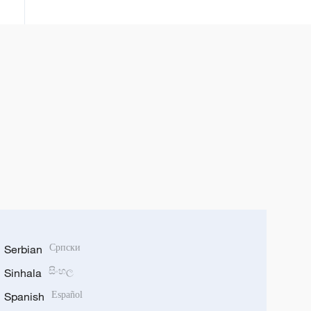
Serbian
Српски
Sinhala
සිංහල
Spanish
Español