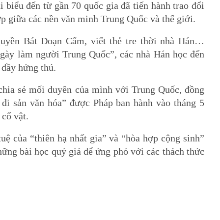
iểu đến từ gần 70 quốc gia đã tiến hành trao đổi
ợp giữa các nền văn minh Trung Quốc và thế giới.
uyền Bát Đoạn Cẩm, viết thẻ tre thời nhà Hán…
ngày làm người Trung Quốc”, các nhà Hán học đến
 đầy hứng thú.
 chia sẻ mối duyên của mình với Trung Quốc, đồng
rả di sản văn hóa” được Pháp ban hành vào tháng 5
 cổ vật.
 tuệ của “thiên hạ nhất gia” và “hòa hợp cộng sinh”
ững bài học quý giá để ứng phó với các thách thức