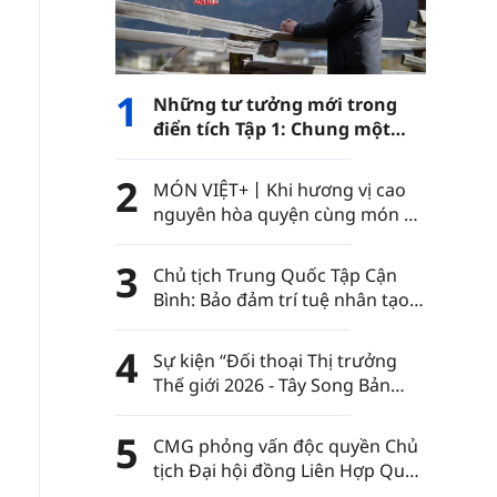
1
Những tư tưởng mới trong
điển tích Tập 1: Chung một
con đường
2
MÓN VIỆT+丨Khi hương vị cao
nguyên hòa quyện cùng món ăn
Việt Nam……
3
Chủ tịch Trung Quốc Tập Cận
Bình: Bảo đảm trí tuệ nhân tạo
luôn nằm trong sự kiểm soát
của nhân loại
4
Sự kiện “Đối thoại Thị trưởng
Thế giới 2026 - Tây Song Bản
Nạp” diễn ra tại châu tự trị dân
tộc Thái Tây Song Bản Nạp, tỉnh
5
CMG phỏng vấn độc quyền Chủ
Vân Nam, Trung Quốc
tịch Đại hội đồng Liên Hợp Quốc
khóa 80