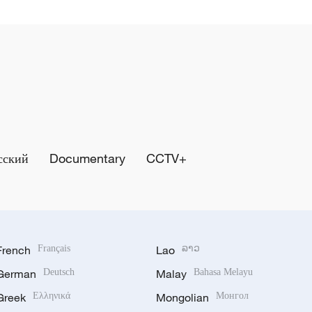
сский
Documentary
CCTV+
French
Français
Lao
ລາວ
German
Deutsch
Malay
Bahasa Melayu
Greek
Ελληνικά
Mongolian
Монгол