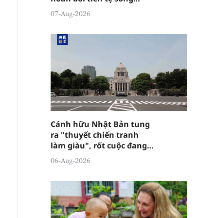
phương
07-Aug-2026
Cánh hữu Nhật Bản tung
ra "thuyết chiến tranh
làm giàu", rốt cuộc đang
đánh lừa ai?
06-Aug-2026