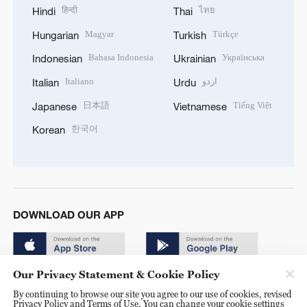
हिन्दी
ไทย
Hindi
Thai
Magyar
Türkçe
Hungarian
Turkish
Bahasa Indonesia
Українська
Indonesian
Ukrainian
Italiano
اردو
Italian
Urdu
日本語
Tiếng Việt
Japanese
Vietnamese
한국어
Korean
DOWNLOAD OUR APP
Our Privacy Statement & Cookie Policy
By continuing to browse our site you agree to our use of cookies, revised
Privacy Policy and Terms of Use. You can change your cookie settings