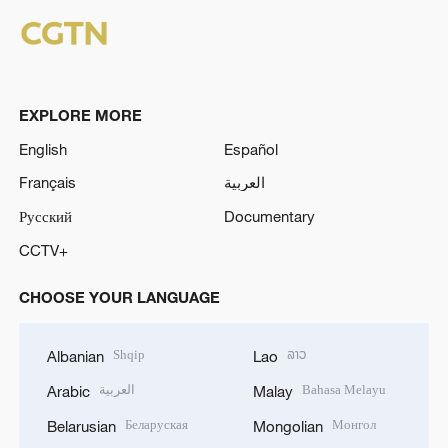
EXPLORE MORE
English
Español
Français
العربية
Русский
Documentary
CCTV+
CHOOSE YOUR LANGUAGE
Shqip
ລາວ
Albanian
Lao
العربية
Bahasa Melayu
Arabic
Malay
Беларуская
Монгол
Belarusian
Mongolian