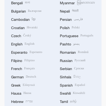
বাংলা
မြန်မာဘာသာ
Bengali
Myanmar
Български
नेपाली
Bulgarian
Nepali
ខ្មែរ
فارسی
Cambodian
Persian
Hrvatski
Polski
Croatian
Polish
Český
Português
Czech
Portuguese
English
پښتو
English
Pashto
Esperanto
Română
Esperanto
Romanian
Filipino
Русский
Filipino
Russian
Français
Српски
French
Serbian
Deutsch
සිංහල
German
Sinhala
Ελληνικά
Español
Greek
Spanish
Hausa
Kiswahili
Hausa
Swahili
עברית
தமிழ்
Hebrew
Tamil