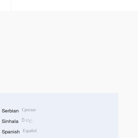
tộc Thái Tây Song Bản Nạp, tỉnh
Vân Nam, Trung Quốc
Serbian
Српски
Sinhala
සිංහල
Spanish
Español