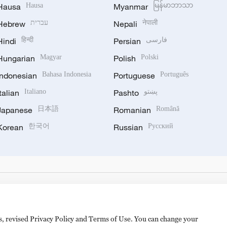
Hausa
Hausa
Myanmar
မြန်မာဘာသာ
Hebrew
עברית
Nepali
नेपाली
Hindi
हिन्दी
Persian
فارسی
Hungarian
Magyar
Polish
Polski
Indonesian
Bahasa Indonesia
Portuguese
Português
Italian
Italiano
Pashto
پښتو
Japanese
日本語
Romanian
Română
Korean
한국어
Russian
Русский
es, revised Privacy Policy and Terms of Use. You can change your