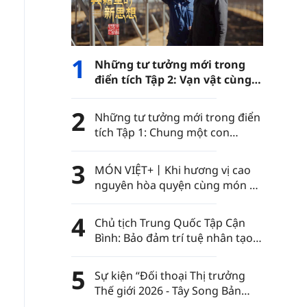
1
Những tư tưởng mới trong
điển tích Tập 2: Vạn vật cùng
phát triển
2
Những tư tưởng mới trong điển
tích Tập 1: Chung một con
đường
3
MÓN VIỆT+丨Khi hương vị cao
nguyên hòa quyện cùng món ăn
Việt Nam……
4
Chủ tịch Trung Quốc Tập Cận
Bình: Bảo đảm trí tuệ nhân tạo
luôn nằm trong sự kiểm soát
của nhân loại
5
Sự kiện “Đối thoại Thị trưởng
Thế giới 2026 - Tây Song Bản
Nạp” diễn ra tại châu tự trị dân