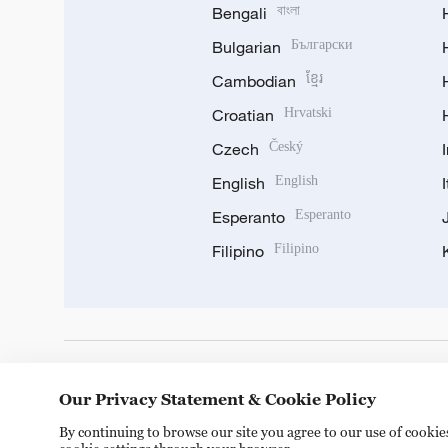
Bengali
বাংলা
Bulgarian
Български
Cambodian
ខ្មែរ
Croatian
Hrvatski
Czech
Český
English
English
Esperanto
Esperanto
Filipino
Filipino
DOWNLOAD OUR APP
Our Privacy Statement & Cookie Policy
By continuing to browse our site you agree to our use of cooki