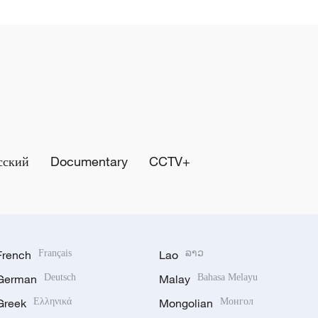
сский
Documentary
CCTV+
French
Français
Lao
ລາວ
German
Deutsch
Malay
Bahasa Melayu
Greek
Ελληνικά
Mongolian
Монгол