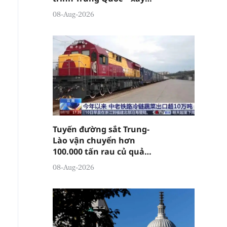
dựng cường quốc thương
08-Aug-2026
hiệu " tại Đông Quản
Tuyến đường sắt Trung-
Lào vận chuyển hơn
100.000 tấn rau củ quả
chuỗi lạnh từ đầu năm
08-Aug-2026