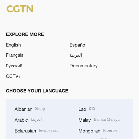
EXPLORE MORE
English
Español
Français
العربية
Русский
Documentary
CCTV+
CHOOSE YOUR LANGUAGE
Shqip
ລາວ
Albanian
Lao
العربية
Bahasa Melayu
Arabic
Malay
Беларуская
Монгол
Belarusian
Mongolian