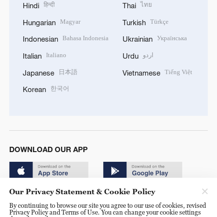
हिन्दी
ไทย
Hindi
Thai
Magyar
Türkçe
Hungarian
Turkish
Bahasa Indonesia
Українська
Indonesian
Ukrainian
Italiano
اردو
Italian
Urdu
日本語
Tiếng Việt
Japanese
Vietnamese
한국어
Korean
DOWNLOAD OUR APP
Our Privacy Statement & Cookie Policy
By continuing to browse our site you agree to our use of cookies, revised
Privacy Policy and Terms of Use. You can change your cookie settings