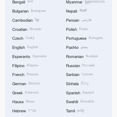
বাংলা
မြန်မာဘာသာ
Bengali
Myanmar
Български
नेपाली
Bulgarian
Nepali
ខ្មែរ
فارسی
Cambodian
Persian
Hrvatski
Polski
Croatian
Polish
Český
Português
Czech
Portuguese
English
پښتو
English
Pashto
Esperanto
Română
Esperanto
Romanian
Filipino
Русский
Filipino
Russian
Français
Српски
French
Serbian
Deutsch
සිංහල
German
Sinhala
Ελληνικά
Español
Greek
Spanish
Hausa
Kiswahili
Hausa
Swahili
עברית
தமிழ்
Hebrew
Tamil