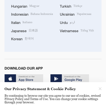
Magyar
Türkçe
Hungarian
Turkish
Bahasa Indonesia
Українська
Indonesian
Ukrainian
Italiano
اردو
Italian
Urdu
日本語
Tiếng Việt
Japanese
Vietnamese
한국어
Korean
DOWNLOAD OUR APP
Our Privacy Statement & Cookie Policy
By continuing to browse our site you agree to our use of cookies, revised
Privacy Policy and Terms of Use. You can change your cookie settings
through your browser.
© China Radio International.CRI. All Rights Reserved. 16A