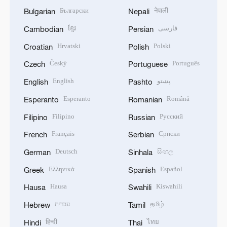
Български
नेपाली
Bulgarian
Nepali
ខ្មែរ
فارسی
Cambodian
Persian
Hrvatski
Polski
Croatian
Polish
Český
Português
Czech
Portuguese
English
پښتو
English
Pashto
Esperanto
Română
Esperanto
Romanian
Filipino
Русский
Filipino
Russian
Français
Српски
French
Serbian
Deutsch
සිංහල
German
Sinhala
Ελληνικά
Español
Greek
Spanish
Hausa
Kiswahili
Hausa
Swahili
עברית
தமிழ்
Hebrew
Tamil
हिन्दी
ไทย
Hindi
Thai