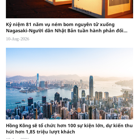
Kỷ niệm 81 năm vụ ném bom nguyên tử xuống
Nagasaki-Người dân Nhật Bản tuần hành phản đối
chính sách mở rộng quân sự và sửa đổi hiến pháp
10-Aug-2026
Hồng Kông sẽ tổ chức hơn 100 sự kiện lớn, dự kiến thu
hút hơn 1,85 triệu lượt khách