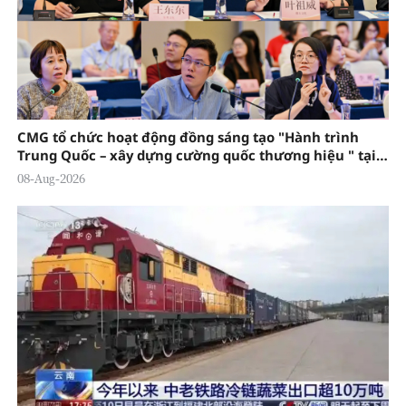
CMG tổ chức hoạt động đồng sáng tạo "Hành trình
Trung Quốc – xây dựng cường quốc thương hiệu " tại
Đông Quản
08-Aug-2026