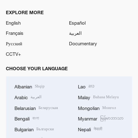
EXPLORE MORE
English
Español
Français
العربية
Русский
Documentary
CCTV+
CHOOSE YOUR LANGUAGE
Shqip
ລາວ
Albanian
Lao
العربية
Bahasa Melayu
Arabic
Malay
Беларуская
Монгол
Belarusian
Mongolian
বাংলা
မြန်မာဘာသာ
Bengali
Myanmar
Български
नेपाली
Bulgarian
Nepali