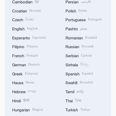
ខ្មែរ
فارسی
Cambodian
Persian
Hrvatski
Polski
Croatian
Polish
Český
Português
Czech
Portuguese
English
پښتو
English
Pashto
Esperanto
Română
Esperanto
Romanian
Filipino
Русский
Filipino
Russian
Français
Српски
French
Serbian
Deutsch
සිංහල
German
Sinhala
Ελληνικά
Español
Greek
Spanish
Hausa
Kiswahili
Hausa
Swahili
עברית
தமிழ்
Hebrew
Tamil
हिन्दी
ไทย
Hindi
Thai
Magyar
Türkçe
Hungarian
Turkish