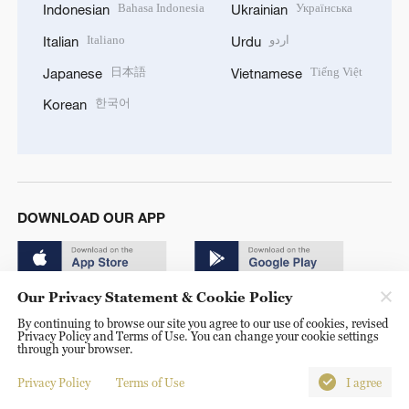
Bahasa Indonesia
Українська
Indonesian
Ukrainian
Italiano
اردو
Italian
Urdu
日本語
Tiếng Việt
Japanese
Vietnamese
한국어
Korean
DOWNLOAD OUR APP
Our Privacy Statement & Cookie Policy
By continuing to browse our site you agree to our use of cookies, revised
Privacy Policy and Terms of Use. You can change your cookie settings
through your browser.
© China Radio International.CRI. All Rights Reserved. 16A
Shijingshan Road, Beijing, China. 100040
Privacy Policy
Terms of Use
I agree