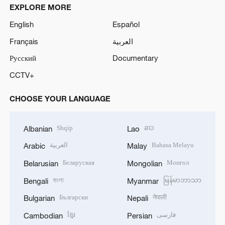
EXPLORE MORE
English
Español
Français
العربية
Русский
Documentary
CCTV+
CHOOSE YOUR LANGUAGE
Shqip
ລາວ
Albanian
Lao
العربية
Bahasa Melayu
Arabic
Malay
Беларуская
Монгол
Belarusian
Mongolian
বাংলা
မြန်မာဘာသာ
Bengali
Myanmar
Български
नेपाली
Bulgarian
Nepali
ខ្មែរ
فارسی
Cambodian
Persian