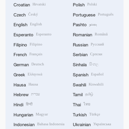
Hrvatski
Polski
Croatian
Polish
Český
Português
Czech
Portuguese
English
پښتو
English
Pashto
Esperanto
Română
Esperanto
Romanian
Filipino
Русский
Filipino
Russian
Français
Српски
French
Serbian
Deutsch
සිංහල
German
Sinhala
Ελληνικά
Español
Greek
Spanish
Hausa
Kiswahili
Hausa
Swahili
עברית
தமிழ்
Hebrew
Tamil
हिन्दी
ไทย
Hindi
Thai
Magyar
Türkçe
Hungarian
Turkish
Bahasa Indonesia
Українська
Indonesian
Ukrainian