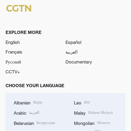
EXPLORE MORE
English
Español
Français
العربية
Русский
Documentary
CCTV+
CHOOSE YOUR LANGUAGE
Shqip
ລາວ
Albanian
Lao
العربية
Bahasa Melayu
Arabic
Malay
Беларуская
Монгол
Belarusian
Mongolian