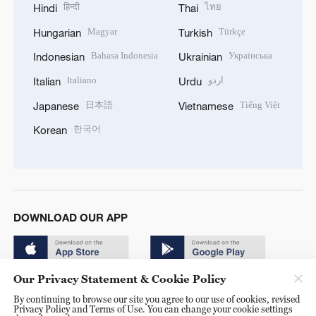
हिन्दी
ไทย
Hindi
Thai
Magyar
Türkçe
Hungarian
Turkish
Bahasa Indonesia
Українська
Indonesian
Ukrainian
Italiano
اردو
Italian
Urdu
日本語
Tiếng Việt
Japanese
Vietnamese
한국어
Korean
DOWNLOAD OUR APP
Our Privacy Statement & Cookie Policy
By continuing to browse our site you agree to our use of cookies, revised
Privacy Policy and Terms of Use. You can change your cookie settings