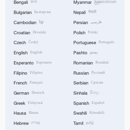
বাংলা
မြန်မာဘာသာ
Bengali
Myanmar
Български
नेपाली
Bulgarian
Nepali
ខ្មែរ
فارسی
Cambodian
Persian
Hrvatski
Polski
Croatian
Polish
Český
Português
Czech
Portuguese
English
پښتو
English
Pashto
Esperanto
Română
Esperanto
Romanian
Filipino
Русский
Filipino
Russian
Français
Српски
French
Serbian
Deutsch
සිංහල
German
Sinhala
Ελληνικά
Español
Greek
Spanish
Hausa
Kiswahili
Hausa
Swahili
עברית
தமிழ்
Hebrew
Tamil