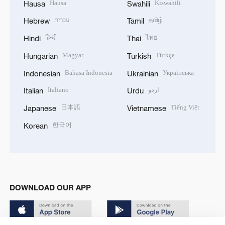
Hausa
Kiswahili
Hausa
Swahili
עברית
தமிழ்
Hebrew
Tamil
हिन्दी
ไทย
Hindi
Thai
Magyar
Türkçe
Hungarian
Turkish
Bahasa Indonesia
Українська
Indonesian
Ukrainian
Italiano
اردو
Italian
Urdu
日本語
Tiếng Việt
Japanese
Vietnamese
한국어
Korean
DOWNLOAD OUR APP