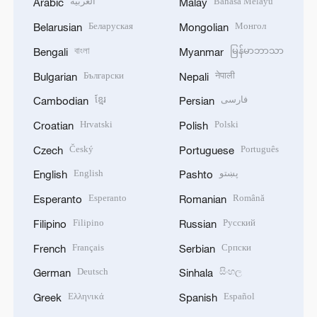
العربية
Bahasa Melayu
Arabic
Malay
Беларуская
Монгол
Belarusian
Mongolian
বাংলা
မြန်မာဘာသာ
Bengali
Myanmar
Български
नेपाली
Bulgarian
Nepali
ខ្មែរ
فارسی
Cambodian
Persian
Hrvatski
Polski
Croatian
Polish
Český
Português
Czech
Portuguese
English
پښتو
English
Pashto
Esperanto
Română
Esperanto
Romanian
Filipino
Русский
Filipino
Russian
Français
Српски
French
Serbian
Deutsch
සිංහල
German
Sinhala
Ελληνικά
Español
Greek
Spanish