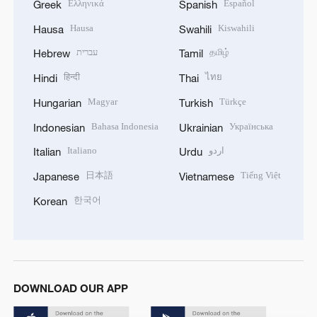
Ελληνικά
Español
Greek
Spanish
Hausa
Kiswahili
Hausa
Swahili
עברית
தமிழ்
Hebrew
Tamil
हिन्दी
ไทย
Hindi
Thai
Magyar
Türkçe
Hungarian
Turkish
Bahasa Indonesia
Українська
Indonesian
Ukrainian
Italiano
اردو
Italian
Urdu
日本語
Tiếng Việt
Japanese
Vietnamese
한국어
Korean
DOWNLOAD OUR APP