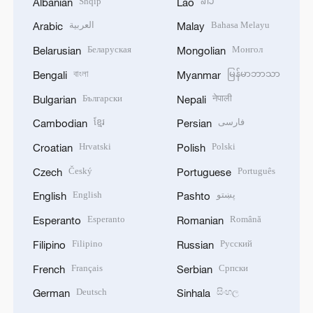
Shqip
ລາວ
Albanian
Lao
العربية
Bahasa Melayu
Arabic
Malay
Беларуская
Монгол
Belarusian
Mongolian
বাংলা
မြန်မာဘာသာ
Bengali
Myanmar
Български
नेपाली
Bulgarian
Nepali
ខ្មែរ
فارسی
Cambodian
Persian
Hrvatski
Polski
Croatian
Polish
Český
Português
Czech
Portuguese
English
پښتو
English
Pashto
Esperanto
Română
Esperanto
Romanian
Filipino
Русский
Filipino
Russian
Français
Српски
French
Serbian
Deutsch
සිංහල
German
Sinhala