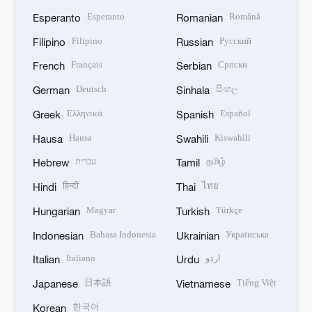
Esperanto
Română
Esperanto
Romanian
Filipino
Русский
Filipino
Russian
Français
Српски
French
Serbian
Deutsch
සිංහල
German
Sinhala
Ελληνικά
Español
Greek
Spanish
Hausa
Kiswahili
Hausa
Swahili
עברית
தமிழ்
Hebrew
Tamil
हिन्दी
ไทย
Hindi
Thai
Magyar
Türkçe
Hungarian
Turkish
Bahasa Indonesia
Українська
Indonesian
Ukrainian
Italiano
اردو
Italian
Urdu
日本語
Tiếng Việt
Japanese
Vietnamese
한국어
Korean