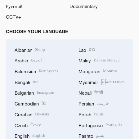
Русский
Documentary
CCTV+
CHOOSE YOUR LANGUAGE
Shqip
ລາວ
Albanian
Lao
العربية
Bahasa Melayu
Arabic
Malay
Беларуская
Монгол
Belarusian
Mongolian
বাংলা
မြန်မာဘာသာ
Bengali
Myanmar
Български
नेपाली
Bulgarian
Nepali
ខ្មែរ
فارسی
Cambodian
Persian
Hrvatski
Polski
Croatian
Polish
Český
Português
Czech
Portuguese
English
پښتو
English
Pashto