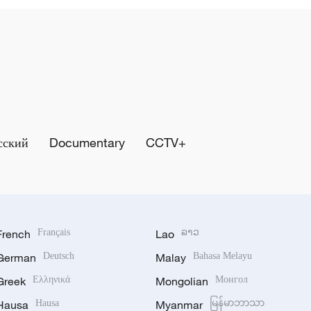
сский
Documentary
CCTV+
French
Français
Lao
ລາວ
German
Deutsch
Malay
Bahasa Melayu
Greek
Ελληνικά
Mongolian
Монгол
Hausa
Hausa
Myanmar
မြန်မာဘာသာ