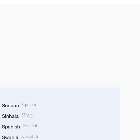
Serbian
Српски
Sinhala
සිංහල
Spanish
Español
Swahili
Kiswahili