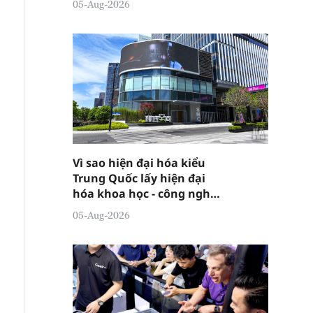
05-Aug-2026
Vì sao hiện đại hóa kiểu
Trung Quốc lấy hiện đại
hóa khoa học - công nghệ
làm then chốt?
05-Aug-2026