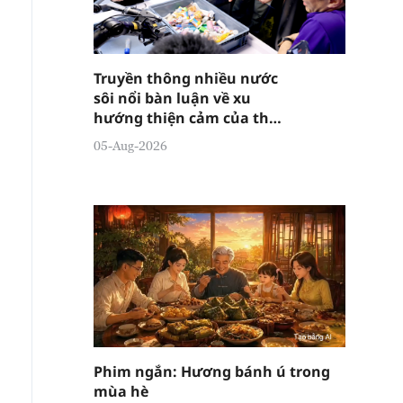
Truyền thông nhiều nước
sôi nổi bàn luận về xu
hướng thiện cảm của thế
giới đối với Trung Quốc
05-Aug-2026
tiếp tục gia tăng
Phim ngắn: Hương bánh ú trong
mùa hè