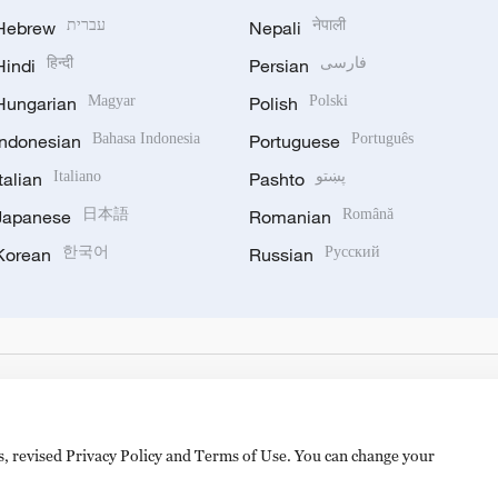
Hebrew
עברית
Nepali
नेपाली
Hindi
हिन्दी
Persian
فارسی
Hungarian
Magyar
Polish
Polski
Indonesian
Bahasa Indonesia
Portuguese
Português
Italian
Italiano
Pashto
پښتو
Japanese
日本語
Romanian
Română
Korean
한국어
Russian
Русский
es, revised Privacy Policy and Terms of Use. You can change your