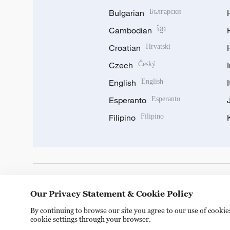
Bulgarian
Български
Cambodian
ខ្មែរ
Croatian
Hrvatski
Czech
Český
English
English
Esperanto
Esperanto
Filipino
Filipino
DOWNLOAD OUR APP
Our Privacy Statement & Cookie Policy
By continuing to browse our site you agree to our use of cooki
cookie settings through your browser.