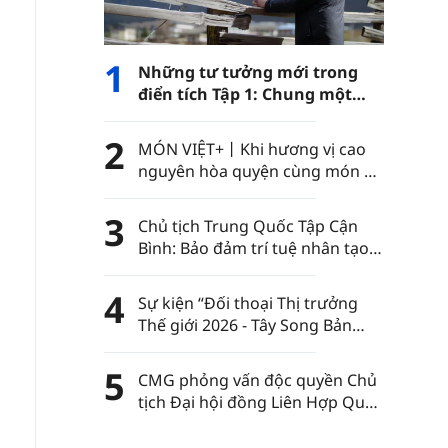
1
Những tư tưởng mới trong
điển tích Tập 1: Chung một
con đường
2
MÓN VIỆT+丨Khi hương vị cao
nguyên hòa quyện cùng món ăn
Việt Nam……
3
Chủ tịch Trung Quốc Tập Cận
Bình: Bảo đảm trí tuệ nhân tạo
luôn nằm trong sự kiểm soát
của nhân loại
4
Sự kiện “Đối thoại Thị trưởng
Thế giới 2026 - Tây Song Bản
Nạp” diễn ra tại châu tự trị dân
tộc Thái Tây Song Bản Nạp, tỉnh
5
CMG phỏng vấn độc quyền Chủ
Vân Nam, Trung Quốc
tịch Đại hội đồng Liên Hợp Quốc
khóa 80