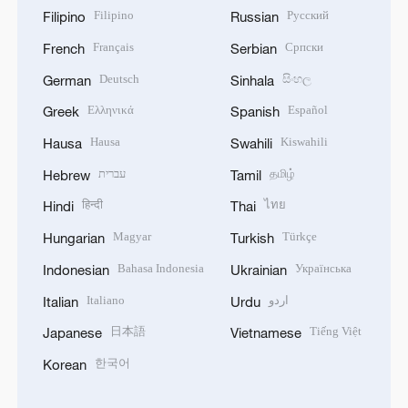
Filipino
Русский
Filipino
Russian
Français
Српски
French
Serbian
Deutsch
සිංහල
German
Sinhala
Ελληνικά
Español
Greek
Spanish
Hausa
Kiswahili
Hausa
Swahili
עברית
தமிழ்
Hebrew
Tamil
हिन्दी
ไทย
Hindi
Thai
Magyar
Türkçe
Hungarian
Turkish
Bahasa Indonesia
Українська
Indonesian
Ukrainian
Italiano
اردو
Italian
Urdu
日本語
Tiếng Việt
Japanese
Vietnamese
한국어
Korean