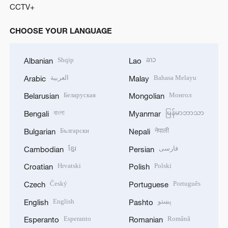
CCTV+
CHOOSE YOUR LANGUAGE
Shqip
ລາວ
Albanian
Lao
العربية
Bahasa Melayu
Arabic
Malay
Беларуская
Монгол
Belarusian
Mongolian
বাংলা
မြန်မာဘာသာ
Bengali
Myanmar
Български
नेपाली
Bulgarian
Nepali
ខ្មែរ
فارسی
Cambodian
Persian
Hrvatski
Polski
Croatian
Polish
Český
Português
Czech
Portuguese
English
پښتو
English
Pashto
Esperanto
Română
Esperanto
Romanian