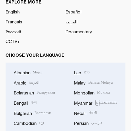
EXPLORE MORE
English
Español
Français
العربية
Русский
Documentary
CCTV+
CHOOSE YOUR LANGUAGE
Shqip
ລາວ
Albanian
Lao
العربية
Bahasa Melayu
Arabic
Malay
Беларуская
Монгол
Belarusian
Mongolian
বাংলা
မြန်မာဘာသာ
Bengali
Myanmar
Български
नेपाली
Bulgarian
Nepali
ខ្មែរ
فارسی
Cambodian
Persian