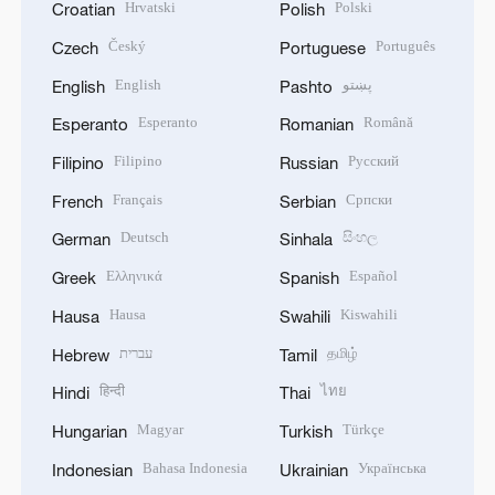
Hrvatski
Polski
Croatian
Polish
Český
Português
Czech
Portuguese
English
پښتو
English
Pashto
Esperanto
Română
Esperanto
Romanian
Filipino
Русский
Filipino
Russian
Français
Српски
French
Serbian
Deutsch
සිංහල
German
Sinhala
Ελληνικά
Español
Greek
Spanish
Hausa
Kiswahili
Hausa
Swahili
עברית
தமிழ்
Hebrew
Tamil
हिन्दी
ไทย
Hindi
Thai
Magyar
Türkçe
Hungarian
Turkish
Bahasa Indonesia
Українська
Indonesian
Ukrainian