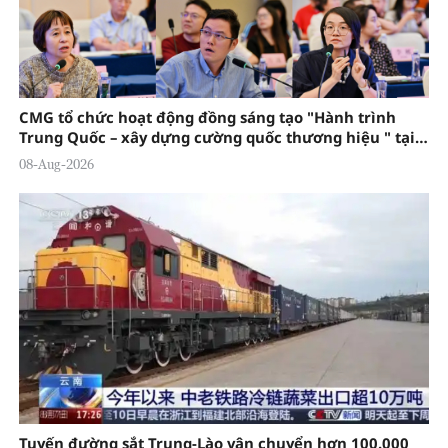
CMG tổ chức hoạt động đồng sáng tạo "Hành trình
Trung Quốc – xây dựng cường quốc thương hiệu " tại
Đông Quản
08-Aug-2026
Tuyến đường sắt Trung-Lào vận chuyển hơn 100.000