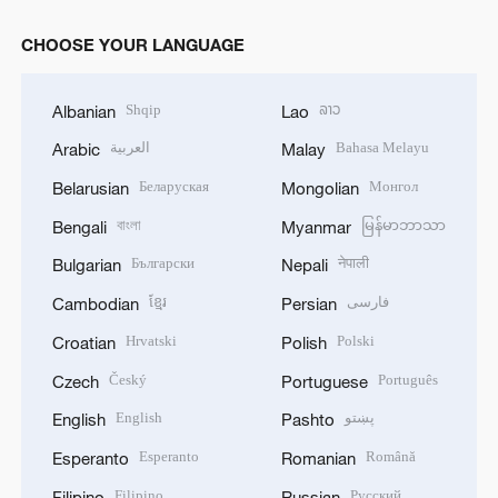
CHOOSE YOUR LANGUAGE
Shqip
ລາວ
Albanian
Lao
العربية
Bahasa Melayu
Arabic
Malay
Беларуская
Монгол
Belarusian
Mongolian
বাংলা
မြန်မာဘာသာ
Bengali
Myanmar
Български
नेपाली
Bulgarian
Nepali
ខ្មែរ
فارسی
Cambodian
Persian
Hrvatski
Polski
Croatian
Polish
Český
Português
Czech
Portuguese
English
پښتو
English
Pashto
Esperanto
Română
Esperanto
Romanian
Filipino
Русский
Filipino
Russian