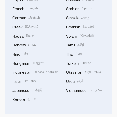
Français
Српски
French
Serbian
Deutsch
සිංහල
German
Sinhala
Ελληνικά
Español
Greek
Spanish
Hausa
Kiswahili
Hausa
Swahili
עברית
தமிழ்
Hebrew
Tamil
हिन्दी
ไทย
Hindi
Thai
Magyar
Türkçe
Hungarian
Turkish
Bahasa Indonesia
Українська
Indonesian
Ukrainian
Italiano
اردو
Italian
Urdu
日本語
Tiếng Việt
Japanese
Vietnamese
한국어
Korean