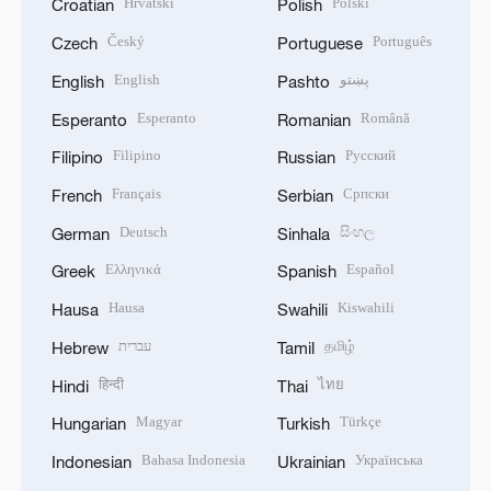
Hrvatski
Polski
Croatian
Polish
Český
Português
Czech
Portuguese
English
پښتو
English
Pashto
Esperanto
Română
Esperanto
Romanian
Filipino
Русский
Filipino
Russian
Français
Српски
French
Serbian
Deutsch
සිංහල
German
Sinhala
Ελληνικά
Español
Greek
Spanish
Hausa
Kiswahili
Hausa
Swahili
עברית
தமிழ்
Hebrew
Tamil
हिन्दी
ไทย
Hindi
Thai
Magyar
Türkçe
Hungarian
Turkish
Bahasa Indonesia
Українська
Indonesian
Ukrainian