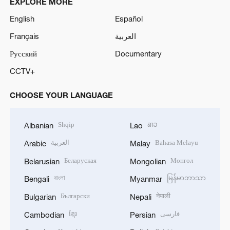
EXPLORE MORE
English
Español
Français
العربية
Русский
Documentary
CCTV+
CHOOSE YOUR LANGUAGE
Shqip
ລາວ
Albanian
Lao
العربية
Bahasa Melayu
Arabic
Malay
Беларуская
Монгол
Belarusian
Mongolian
বাংলা
မြန်မာဘာသာ
Bengali
Myanmar
Български
नेपाली
Bulgarian
Nepali
ខ្មែរ
فارسی
Cambodian
Persian